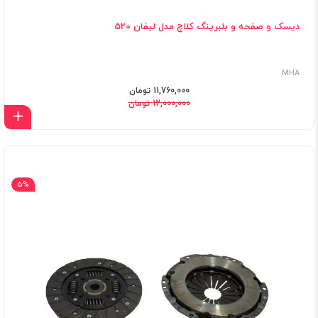
دیسک و صفحه و بلبرینگ کلاچ مدل لیفان 520
MHA
11,760,000 تومان
12,000,000 تومان
اف
5%