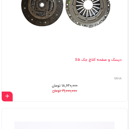
دیسک و صفحه کلاچ جک S5
MHA
18,620,000 تومان
19,000,000 تومان
اف