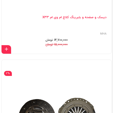
دیسک و صفحه و بلبرینگ کلاچ ام وی ام X33
MHA
14,700,000 تومان
15,000,000 تومان
اف
2%