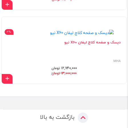
اف
2%
دیسک و صفحه کلاچ لیفان X60 نیو
MHA
12,740,000 تومان
13,000,000 تومان
اف
بازگشت به بالا