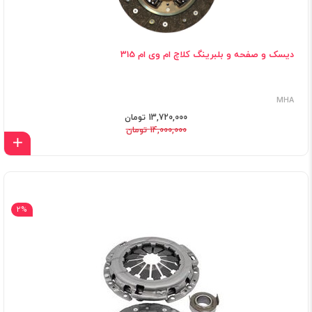
دیسک و صفحه و بلبرینگ کلاچ ام وی ام 315
MHA
13,720,000 تومان
14,000,000 تومان
اف
2%