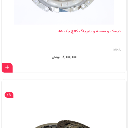
دیسک و صفحه و بلبرینگ کلاچ جک J5
MHA
12,000,000 تومان
اف
2%