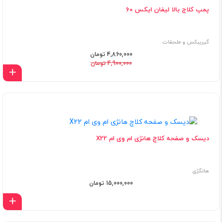
پمپ کلاج بالا لیفان ایکس 60
گیریبکس و ملحقات
4,860,000 تومان
4,900,000 تومان
اف
دیسک و صفحه کلاچ هانژی ام وی ام X22
هانگژی
15,000,000 تومان
اف