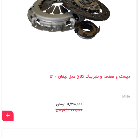
دیسک و صفحه و بلبرینگ کلاچ مدل لیفان 520
MHA
11,760,000 تومان
12,000,000 تومان
اف