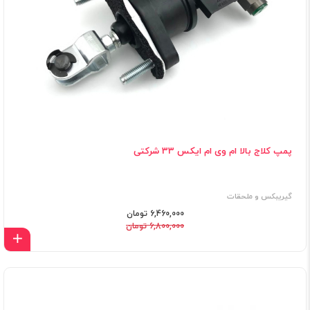
پمپ کلاج بالا ام وی ام ایکس 33 شرکتی
گیریبکس و ملحقات
6,460,000 تومان
6,800,000 تومان
اف