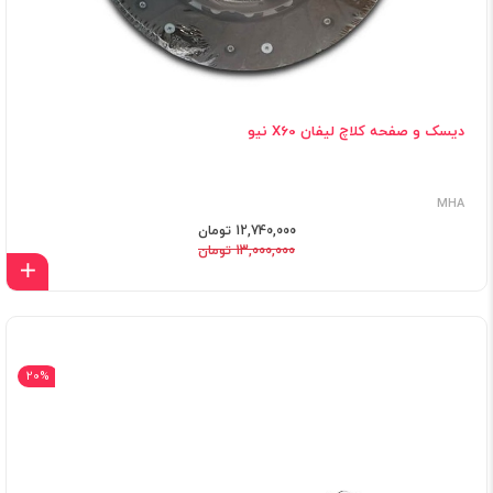
دیسک و صفحه کلاچ لیفان X60 نیو
MHA
12,740,000 تومان
13,000,000 تومان
اف
20%