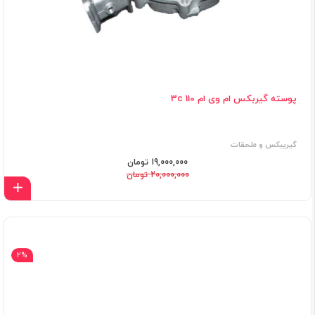
پوسته گیربکس ام وی ام 110 3c
گیریبکس و ملحقات
19,000,000 تومان
20,000,000 تومان
اف
2%