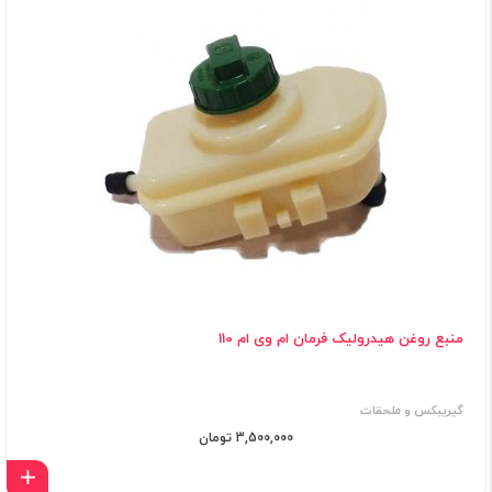
منبع روغن هیدرولیک فرمان ام وی ام 110
گیریبکس و ملحقات
3,500,000 تومان
اف