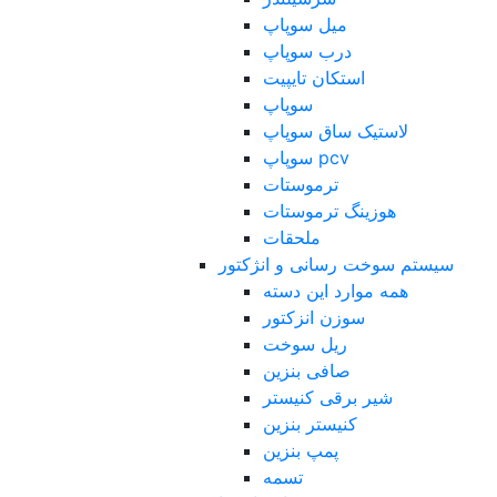
میل سوپاپ
درب سوپاپ
استکان تایپیت
سوپاپ
لاستیک ساق سوپاپ
سوپاپ pcv
ترموستات
هوزینگ ترموستات
ملحقات
سیستم سوخت رسانی و انژکتور
همه موارد این دسته
سوزن انزکتور
ریل سوخت
صافی بنزین
شیر برقی کنیستر
کنیستر بنزین
پمپ بنزین
تسمه