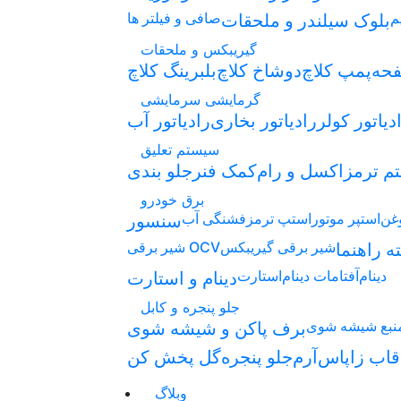
م
صافی و فیلتر ها
بلوک سیلندر و ملحقات
گیریبکس و ملحقات
حه
پمپ کلاچ
دوشاخ کلاچ
بلبرینگ کلاچ
گرمایشی سرمایشی
دیاتور کولر
رادیاتور بخاری
رادیاتور آب
سیستم تعلیق
م ترمز
اکسل و رام
کمک فنر
جلو بندی
برق خودرو
غن
استپر موتور
استپ ترمز
فشنگی آب
سنسور
شیر برقی گیریبکس
شیر برقی OCV
ه راهنما
دینام
آفتامات دینام
استارت
دینام و استارت
جلو پنجره و کابل
نبع شیشه شوی
برف پاکن و شیشه شوی
اب زاپاس
آرم
جلو پنجره
گل پخش کن
وبلاگ