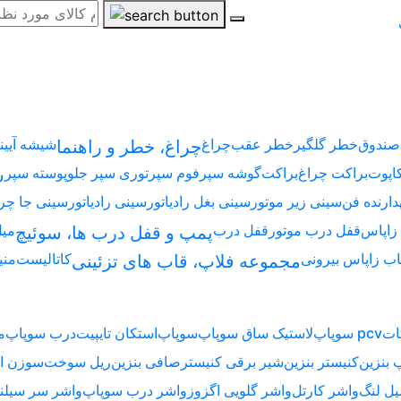
صندوق
خطر گلگیر
خطر عقب
چراغ
شیشه آیین
چراغ، خطر و راهنما
کاپوت
براکت چراغ
براکت
گوشه سپر
فوم سپر
توری سپر جلو
پوسته سپر
س
دارنده فن
سینی زیر موتور
سینی بغل رادیاتور
سینی رادیاتور
سینی جا چر
زاپاس
قفل درب موتور
قفل درب
میل
پمپ و قفل درب ها، سوئیچ
ب زاپاس بیرونی
کاتالیست
منی
مجموعه فلاپ، قاب های تزئینی
ات
سوپاپ pcv
لاستیک ساق سوپاپ
سوپاپ
استکان تایپیت
درب سوپاپ
م
 بنزین
کنیستر بنزین
شیر برقی کنیستر
صافی بنزین
ریل سوخت
سوزن ان
یل لنگ
واشر کارتل
واشر گلویی اگزوز
واشر درب سوپاپ
واشر سر سیلن