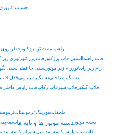
حساب کاربری
راهنما
مه شکن
پرژکتور
خطر روی 
قاب راهنما
استیل قاب پرژکتور
قاب پرژکتور
توری زیر 
رام زیر رادیاتور
رام زیر موتور
سینی جا قفلی
سینی نگه
دستگیره داخلی
دستگیره بیرونی
قفل قاب 
فلاپ گلگیر
فلاپ سپر
قاب رکاب
قاب زاپاس داخلی
قا
ملحقات
هوزینگ ترموستات
ترموست
دسته موتور
تسمه
پمپ
دسته موتور ها و پایه ها
کاسه نمد پلوس
کاسه نمد میل سوپاپ
کاسه نمد م