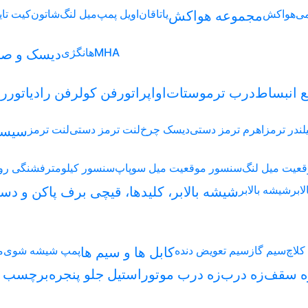
ی
هواکش
یاتاقان
اویل پمپ
میل لنگ
شاتون
کیت تای
مجموعه هواکش
MHA
هانگژی
دیسک و صف
ع انبساط
درب ترموستات
اواپراتور
فن کولر
فن رادیاتور
را
ندر ترمز
اهرم ترمز دستی
دیسک چرخ
لنت ترمز دستی
لنت ترمز
سیست
عیت میل لنگ
سنسور موقعیت میل سوپاپ
سنسور کیلومتر
فشنگی رو
ابر
شیشه بالابر
شیشه بالابر، کلیدها، قیچی برف پاکن و دست
کلاچ
سیم گاز
سیم تعویض دنده
پمپ شیشه شوی
م
کابل ها و سیم ها
ه سقف
زه درب
زه درب موتور
استیل جلو پنجره
برچسب ق