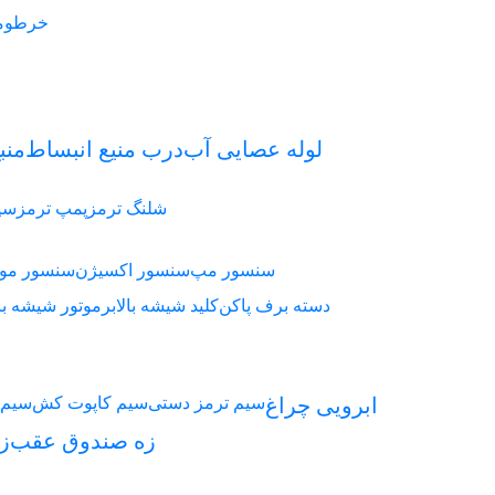
خرطوم
لوله عصایی آب
درب منیع انبساط
منب
شلنگ ترمز
پمپ ترمز
سیل
سنسور مپ
سنسور اکسیژن
سنسور موق
دسته برف پاکن
کلید شیشه بالابر
موتور شیشه بال
سیم ترمز دستی
سیم کاپوت کش
سیم 
ابرویی چراغ
زه صندوق عقب
ز