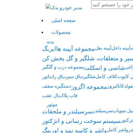
صفحه اصلی
محصولات
بدنه
ه
آیینه داخل
آیینه بغل
مجموعه آیینه ها
ایربگ
پر و متعلقات، شلگیر و گل پخش کن
اغی
مجموعه درب و گلگیر
شاسی و اسکلت
 کاپوت
کلاف کامل
شلگیر
دیاق سپر
دیاق رادیاتور
فولد
کاتالیزوز
دستگیره سقف
مجموعه اگزوز
قاب پلاک
بال عقب
موتور
یل سوپاپ
سرسیلندر
سرسیلندر و ملحقات
زکتور
سیستم سوخت رسانی و انژکتور
در
واشر کامل
واشر و کاسه نمد و اورینگ