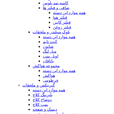
کاسه نمد پلوس
صافی و فیلتر ها
همه موارد این دسته
فیلتر هوا
فیلتر کابین
فیلتر روغن
بلوک سیلندر و ملحقات
همه موارد این دسته
کیت تایم
شاتون
میل لنگ
اویل پمپ
یاتاقان
مجموعه هواکش
همه موارد این دسته
هواکش
خرطومی
گیریبکس و ملحقات
همه موارد این دسته
بلبرینگ کلاچ
دوشاخ کلاچ
پمپ کلاچ
دیسک و صفحه