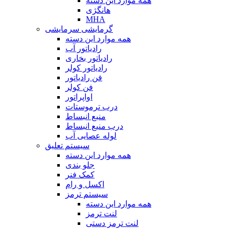
همه موارد این دسته
هانگژی
MHA
گرمایشی سرمایشی
همه موارد این دسته
رادیاتور آب
رادیاتور بخاری
رادیاتور کولر
فن رادیاتور
فن کولر
اواپراتور
درب ترموستات
منبع انبساط
درب منیع انبساط
لوله عصایی آب
سیستم تعلیق
همه موارد این دسته
جلو بندی
کمک فنر
اکسل و رام
سیستم ترمز
همه موارد این دسته
لنت ترمز
لنت ترمز دستی