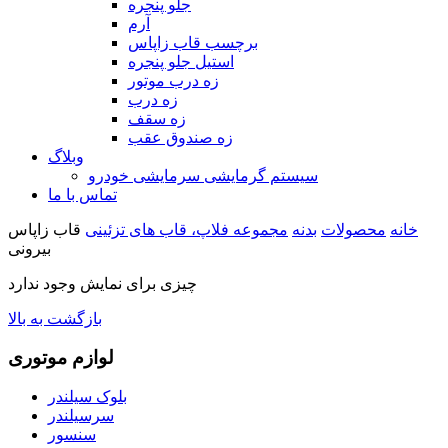
جلو پنجره
آرم
برچسب قاب زاپاس
استیل جلو پنجره
زه درب موتور
زه درب
زه سقف
زه صندوق عقب
وبلاگ
سیستم گرمایشی سرمایشی خودرو
تماس با ما
خانه
محصولات
بدنه
مجموعه فلاپ، قاب های تزئینی
قاب زاپاس
بیرونی
چیزی برای نمایش وجود ندارد
بازگشت به بالا
لوازم موتوری
بلوک سیلندر
سرسیلندر
سنسور