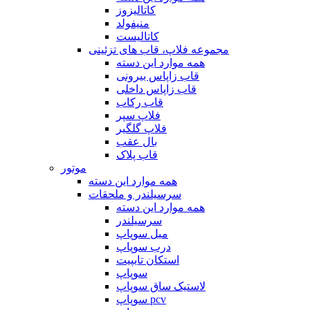
کاتالیزوز
منیفولد
کاتالیست
مجموعه فلاپ، قاب های تزئینی
همه موارد این دسته
قاب زاپاس بیرونی
قاب زاپاس داخلی
قاب رکاب
فلاپ سپر
فلاپ گلگیر
بال عقب
قاب پلاک
موتور
همه موارد این دسته
سرسیلندر و ملحقات
همه موارد این دسته
سرسیلندر
میل سوپاپ
درب سوپاپ
استکان تایپیت
سوپاپ
لاستیک ساق سوپاپ
سوپاپ pcv