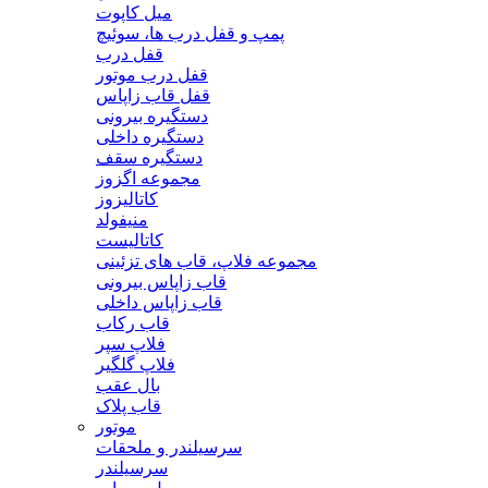
میل کاپوت
پمپ و قفل درب ها، سوئیچ
قفل درب
قفل درب موتور
قفل قاب زاپاس
دستگیره بیرونی
دستگیره داخلی
دستگیره سقف
مجموعه اگزوز
کاتالیزوز
منیفولد
کاتالیست
مجموعه فلاپ، قاب های تزئینی
قاب زاپاس بیرونی
قاب زاپاس داخلی
قاب رکاب
فلاپ سپر
فلاپ گلگیر
بال عقب
قاب پلاک
موتور
سرسیلندر و ملحقات
سرسیلندر