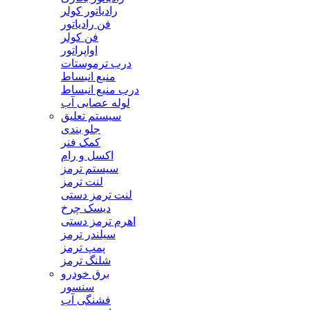
رادیاتور کولر
فن رادیاتور
فن کولر
اواپراتور
درب ترموستات
منبع انبساط
درب منیع انبساط
لوله عصایی آب
سیستم تعلیق
جلو بندی
کمک فنر
اکسل و رام
سیستم ترمز
لنت ترمز
لنت ترمز دستی
دیسک چرخ
اهرم ترمز دستی
سیلندر ترمز
پمپ ترمز
شلنگ ترمز
برق خودرو
سنسور
فشنگی آب