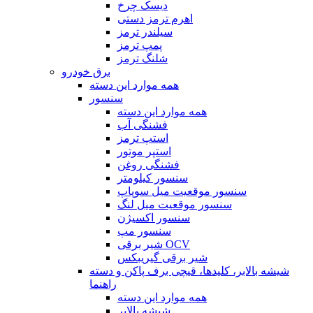
دیسک چرخ
اهرم ترمز دستی
سیلندر ترمز
پمپ ترمز
شلنگ ترمز
برق خودرو
همه موارد این دسته
سنسور
همه موارد این دسته
فشنگی آب
استپ ترمز
استپر موتور
فشنگی روغن
سنسور کیلومتر
سنسور موقعیت میل سوپاپ
سنسور موقعیت میل لنگ
سنسور اکسیژن
سنسور مپ
شیر برقی OCV
شیر برقی گیریبکس
شیشه بالابر، کلیدها، قیچی برف پاکن و دسته
راهنما
همه موارد این دسته
شیشه بالابر