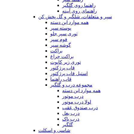
راهنما روی گلگیر
راهنمای روی آیینه
سپر و متعلقات، شلگیر و گل پخش کن
همه موارد این دسته
پوسته سپر
توری سپر جلو
فوم سپر
گوشه سپر
براکت
براکت چراغ
توری زیر کاپوت
قاب پرژکتور
استیل قاب پرژکتور
قاب راهنما
مجموعه درب و گلگیر
همه موارد این دسته
درب موتور
لولا درب موتور
درب صندوق عقب
درب بغل
درب باک
گلگیر
شاسی و اسکلت