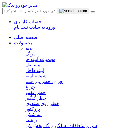
حساب کاربری
ورود به سایت
ثبت نام
صفحه اصلی
محصولات
بدنه
ایربگ
مجموعه آیینه ها
آیینه بغل
آیینه داخل
شیشه آیینه
چراغ، خطر و راهنما
چراغ
خطر عقب
خطر گلگیر
خطر روی صندوق
پرژکتور
مه شکن
راهنما
سپر و متعلقات، شلگیر و گل پخش کن