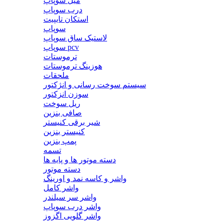
میل سوپاپ
درب سوپاپ
استکان تایپیت
سوپاپ
لاستیک ساق سوپاپ
سوپاپ pcv
ترموستات
هوزینگ ترموستات
ملحقات
سیستم سوخت رسانی و انژکتور
سوزن انزکتور
ریل سوخت
صافی بنزین
شیر برقی کنیستر
کنیستر بنزین
پمپ بنزین
تسمه
دسته موتور ها و پایه ها
دسته موتور
واشر و کاسه نمد و اورینگ
واشر کامل
واشر سر سیلندر
واشر درب سوپاپ
واشر گلویی اگزوز