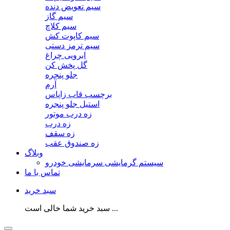
سیم تعویض دنده
سیم گاز
سیم کلاچ
سیم کاپوت کش
سیم ترمز دستی
ابرویی چراغ
گل پخش کن
جلو پنجره
آرم
برچسب قاب زاپاس
استیل جلو پنجره
زه درب موتور
زه درب
زه سقف
زه صندوق عقب
وبلاگ
سیستم گرمایشی سرمایشی خودرو
تماس با ما
سبد خرید
سبد خرید شما خالی است ...