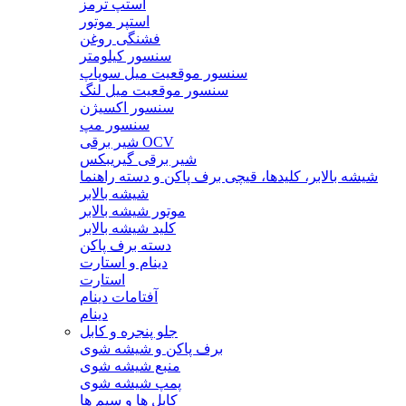
استپ ترمز
استپر موتور
فشنگی روغن
سنسور کیلومتر
سنسور موقعیت میل سوپاپ
سنسور موقعیت میل لنگ
سنسور اکسیژن
سنسور مپ
شیر برقی OCV
شیر برقی گیریبکس
شیشه بالابر، کلیدها، قیچی برف پاکن و دسته راهنما
شیشه بالابر
موتور شیشه بالابر
کلید شیشه بالابر
دسته برف پاکن
دینام و استارت
استارت
آفتامات دینام
دینام
جلو پنجره و کابل
برف پاکن و شیشه شوی
منبع شیشه شوی
پمپ شیشه شوی
کابل ها و سیم ها