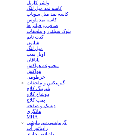
واشر کارتل
کاسه نمد میل لنگ
کاسه نمد میل سوپاپ
کاسه نمد پلوس
صافی و فیلتر ها
بلوک سیلندر و ملحقات
کیت تایم
شاتون
میل لنگ
اویل پمپ
یاتاقان
مجموعه هواکش
هواکش
خرطومی
گیریبکس و ملحقات
بلبرینگ کلاچ
دوشاخ کلاچ
پمپ کلاچ
دیسک و صفحه
هانگژی
MHA
گرمایشی سرمایشی
رادیاتور آب
رادیاتور بخاری