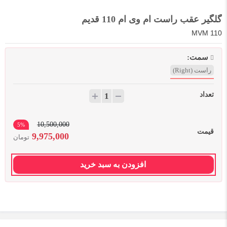
گلگیر عقب راست ام وی ام 110 قدیم
MVM 110
سمت:
راست (Right)
تعداد
10,500,000
5%
قیمت
9,975,000
تومان
افزودن به سبد خرید