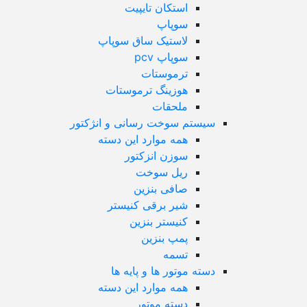
استکان تایپیت
سوپاپ
لاستیک ساق سوپاپ
سوپاپ pcv
ترموستات
هوزینگ ترموستات
ملحقات
سیستم سوخت رسانی و انژکتور
همه موارد این دسته
سوزن انزکتور
ریل سوخت
صافی بنزین
شیر برقی کنیستر
کنیستر بنزین
پمپ بنزین
تسمه
دسته موتور ها و پایه ها
همه موارد این دسته
دسته موتور